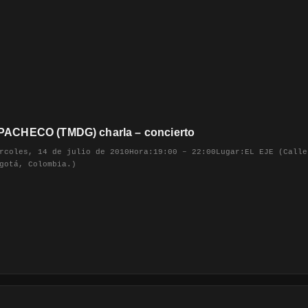
ACHECO (TMDG) charla – concierto
rcoles, 14 de julio de 2010Hora:19:00 – 22:00Lugar:EL EJE (Calle
gotá, Colombia.)