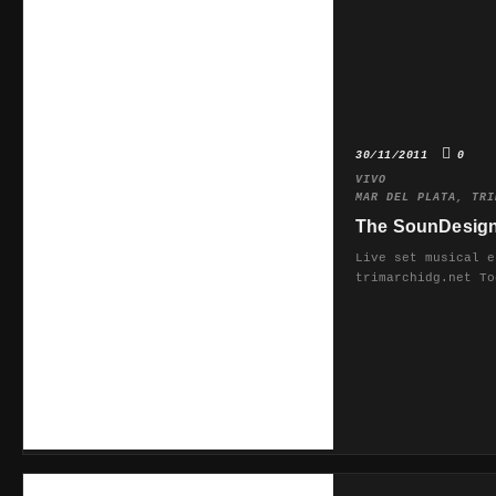
30/11/2011
0
VIVO
MAR DEL PLATA
,
TRI
The SounDesig
Live set musical e
trimarchidg.net To