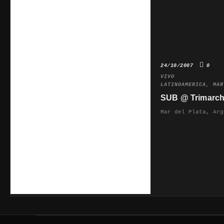
24/10/2007
0
VIVO
LATINOAMERICA
,
MAR
SUB @ Trimarch
Mar del Plata, Arg