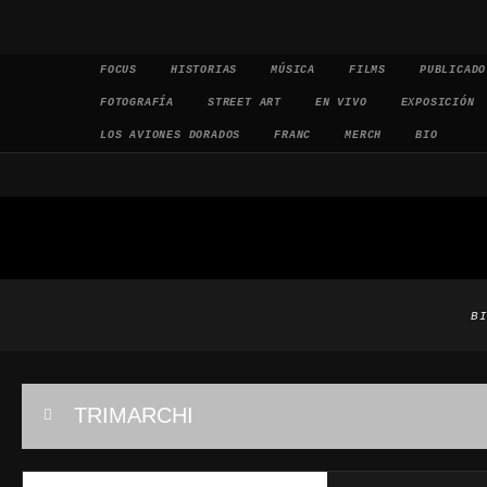
Saltar al contenido
FOCUS
HISTORIAS
MÚSICA
FILMS
PUBLICADO
FOTOGRAFÍA
STREET ART
EN VIVO
EXPOSICIÓN
LOS AVIONES DORADOS
FRANC
MERCH
BIO
B
TRIMARCHI