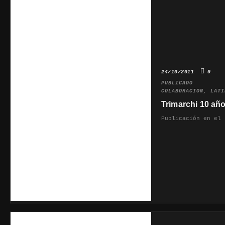
24/10/2011
0
PUBLICADO
COLABORACION
,
LATI
Trimarchi 10 añ
Publicación en el 