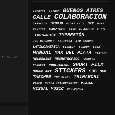
BUENOS AIRES
AMERICA
AMIGOS
COLABORACION
CALLE
DIBUJO
DIY
CREACION
DIOSA CALI
DOMA
FANZINES
FLANEUR
FANZINE
FASE
FUZIL
IMPRESIÓN
ILUSTRACIÓN
JOE STRUMMER
KALIYUGA
KID GAUCHO
LATINOAMERICA
LIBRETA
LONDON
LUNA
MANUAL
MAR DEL PLATA
MIXTAPE
 17 No. 2-
MOLESKINE
NEGROTROPICO
PACHECO
SHORT FILM
PUBLISHING
PERNETT
STICKERS
SUB
SOUND ART
SVB
TRIMARCHI
TASCHEN
THE CLASH
VIJING
VIDEO
VIDEO INTERVENCION
VISUAL MUSIC
WALLPAPER