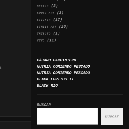
(3)
SKETCH
(3)
SOUND ART
(17)
STICKER
(20)
STREET ART
(1)
TRIBUTO
(11)
VIVO
PÁJARO CARPINTERO
NUTRIA COMIENDO PESCADO
t
NUTRIA COMIENDO PESCADO
BLACK LORITOS II
BLACK RIO
BUSCAR
Buscar