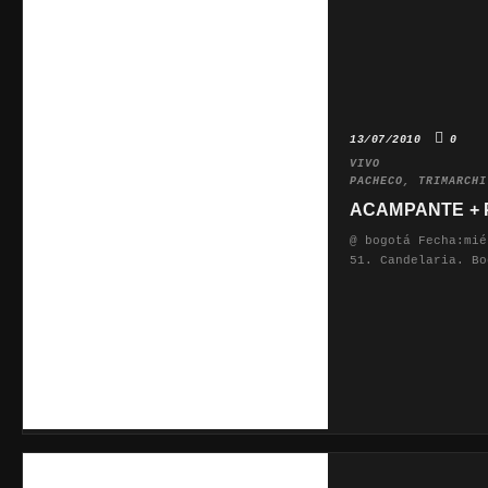
13/07/2010
0
VIVO
PACHECO
,
TRIMARCHI
ACAMPANTE + P
@ bogotá Fecha:mié
51. Candelaria. Bo