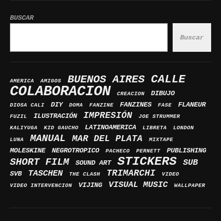
BUSCAR
Buscar
BUENOS AIRES
CALLE
AMERICA
AMIGOS
COLABORACION
DIBUJO
CREACION
DIY
FANZINES
FLANEUR
DIOSA CALI
DOMA
FANZINE
FASE
IMPRESIÓN
ILUSTRACIÓN
FUZIL
JOE STRUMMER
LATINOAMERICA
KALIYUGA
KID GAUCHO
LIBRETA
LONDON
MANUAL
MAR DEL PLATA
LUNA
MIXTAPE
MOLESKINE
NEGROTROPICO
PUBLISHING
PACHECO
PERNETT
STICKERS
SHORT FILM
SUB
SOUND ART
TRIMARCHI
TASCHEN
SVB
THE CLASH
VIDEO
VISUAL MUSIC
VIJING
VIDEO INTERVENCION
WALLPAPER