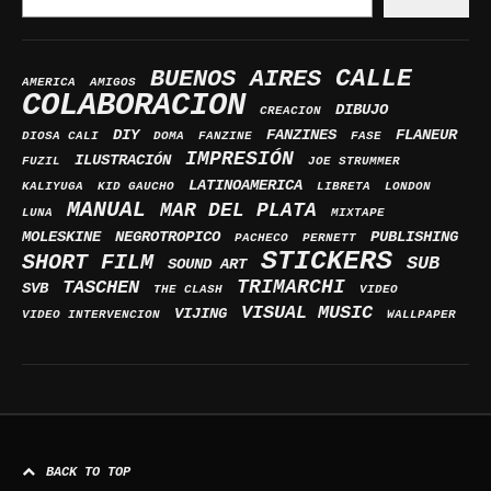
BUENOS AIRES
CALLE
AMERICA
AMIGOS
COLABORACION
DIBUJO
CREACION
DIY
FANZINES
FLANEUR
DIOSA CALI
DOMA
FANZINE
FASE
IMPRESIÓN
ILUSTRACIÓN
FUZIL
JOE STRUMMER
LATINOAMERICA
KALIYUGA
KID GAUCHO
LIBRETA
LONDON
MANUAL
MAR DEL PLATA
LUNA
MIXTAPE
MOLESKINE
NEGROTROPICO
PUBLISHING
PACHECO
PERNETT
STICKERS
SHORT FILM
SUB
SOUND ART
TRIMARCHI
TASCHEN
SVB
THE CLASH
VIDEO
VISUAL MUSIC
VIJING
VIDEO INTERVENCION
WALLPAPER
BACK TO TOP