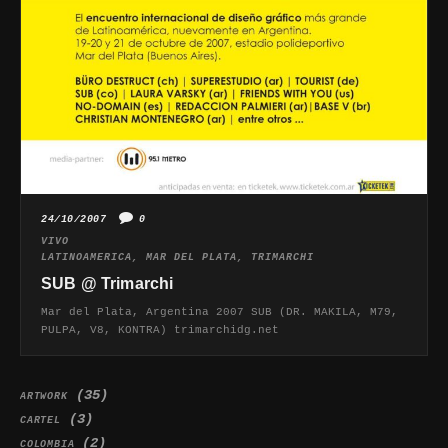
24/10/2007
0
VIVO
LATINOAMERICA
,
MAR DEL PLATA
,
TRIMARCHI
SUB @ Trimarchi
Mar del Plata, Argentina 2007 SUB (DR. MAKILA, M79,
PULPA, V8, KONTRA) trimarchidg.net
(35)
ARTWORK
(3)
CARTEL
(2)
COLOMBIA