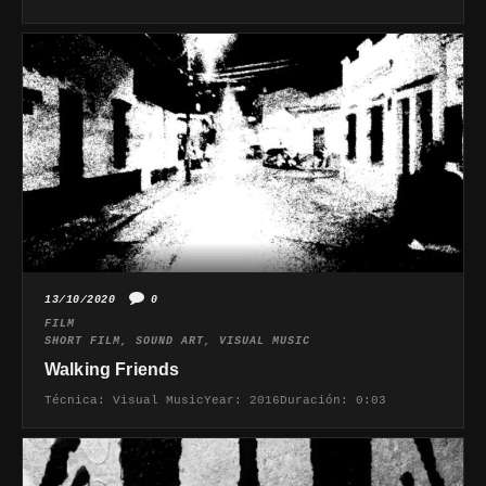
13/10/2020
0
FILM
SHORT FILM
,
SOUND ART
,
VISUAL MUSIC
Walking Friends
Técnica: Visual MusicYear: 2016Duración: 0:03