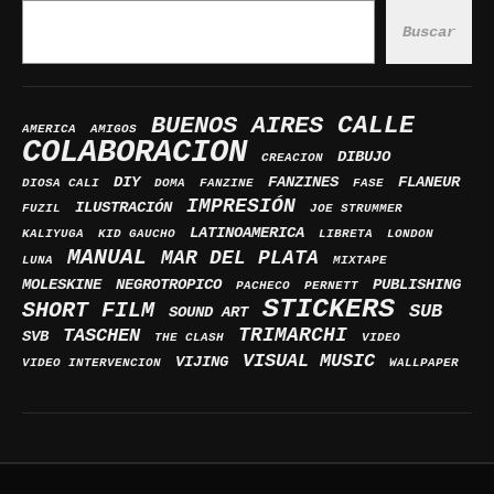
Buscar
BUENOS AIRES
CALLE
AMERICA
AMIGOS
COLABORACION
DIBUJO
CREACION
DIY
FANZINES
FLANEUR
DIOSA CALI
DOMA
FANZINE
FASE
IMPRESIÓN
ILUSTRACIÓN
FUZIL
JOE STRUMMER
LATINOAMERICA
KALIYUGA
KID GAUCHO
LIBRETA
LONDON
MANUAL
MAR DEL PLATA
LUNA
MIXTAPE
MOLESKINE
NEGROTROPICO
PUBLISHING
PACHECO
PERNETT
STICKERS
SHORT FILM
SUB
SOUND ART
TRIMARCHI
TASCHEN
SVB
THE CLASH
VIDEO
VISUAL MUSIC
VIJING
VIDEO INTERVENCION
WALLPAPER