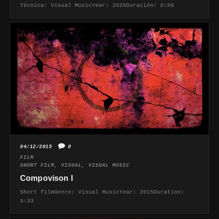
Técnica: Visual MusicYear: 2020Duración: 0:08
04/12/2015
0
FILM
SHORT FILM
,
VISUAL
,
VISUAL MUSIC
Compovison I
Short filmGenre: Visual MusicYear: 2015Duration:
3:33