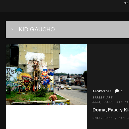
BI
KID GAUCHO
13/03/2007
0
STREET ART
DOMA
,
FASE
,
KID GA
Doma, Fase y K
Doma, Fase y Kid G