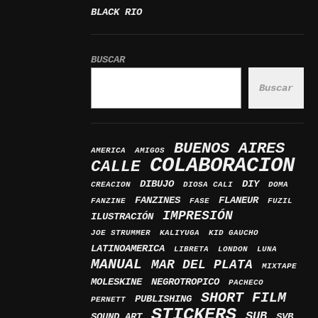
BLACK RIO
BUSCAR
Buscar
BUENOS AIRES
AMERICA
AMIGOS
COLABORACION
CALLE
DIBUJO
DIY
CREACION
DIOSA CALI
DOMA
FANZINES
FLANEUR
FANZINE
FASE
FUZIL
IMPRESIÓN
ILUSTRACIÓN
JOE STRUMMER
KALIYUGA
KID GAUCHO
LATINOAMERICA
LIBRETA
LONDON
LUNA
MANUAL
MAR DEL PLATA
MIXTAPE
MOLESKINE
NEGROTROPICO
PACHECO
SHORT FILM
PUBLISHING
PERNETT
STICKERS
SUB
SOUND ART
SVB