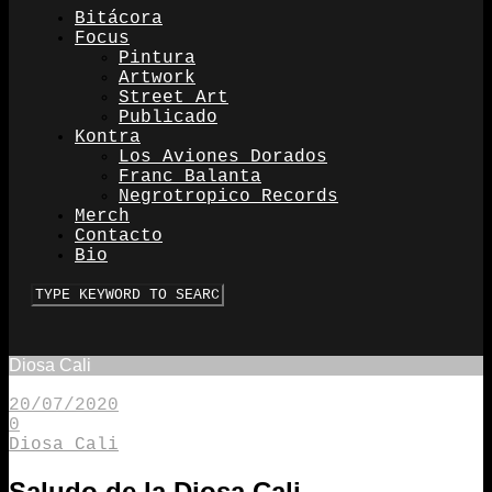
Bitácora
Focus
Pintura
Artwork
Street Art
Publicado
Kontra
Los Aviones Dorados
Franc Balanta
Negrotropico Records
Merch
Contacto
Bio
Diosa Cali
20/07/2020
0
Diosa Cali
Saludo de la Diosa Cali