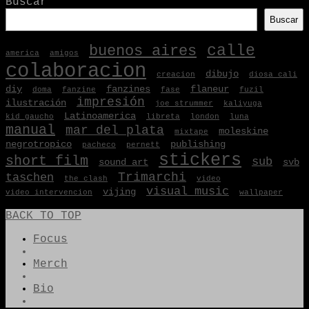
Buscar
Buscar
buenos aires
calle
america
amigos
colaboracion
dibujo
creacion
diosa cali
diy
fanzines
flaneur
doma
fanzine
fase
fuzil
impresión
ilustración
joe strummer
kaliyuga
Latinoamerica
kid gaucho
libreta
london
luna
manual
mar del plata
moleskine
mixtape
negrotropico
publishing
pacheco
pernett
stickers
short film
sub
sound art
svb
Trimarchi
taschen
the clash
video
visual music
vijing
video intervencion
wallpaper
BACK TO TOP
Focus
Merch
Bio