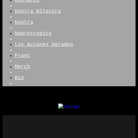
Contacto
Kontra Bítacora
Kontra
Negrotropico
Los Aviones Dorados
Franc
Merch
Bio