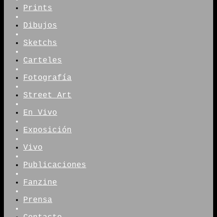
Prints
Dibujos
Sketchs
Carteles
Fotografía
Street Art
En Vivo
Exposición
Vivo
Publicaciones
Fanzine
Prensa