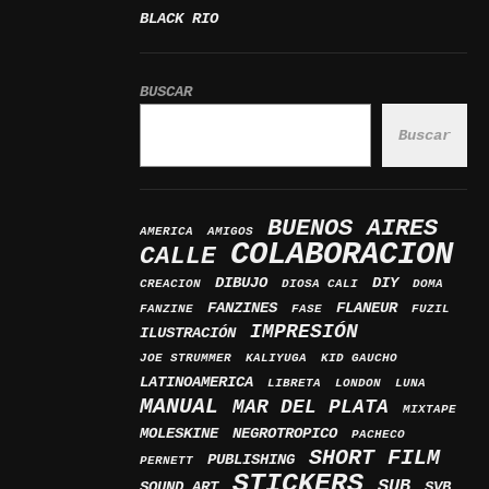
BLACK RIO
BUSCAR
Buscar
BUENOS AIRES
AMERICA
AMIGOS
COLABORACION
CALLE
DIBUJO
DIY
CREACION
DIOSA CALI
DOMA
FANZINES
FLANEUR
FANZINE
FASE
FUZIL
IMPRESIÓN
ILUSTRACIÓN
JOE STRUMMER
KALIYUGA
KID GAUCHO
LATINOAMERICA
LIBRETA
LONDON
LUNA
MANUAL
MAR DEL PLATA
MIXTAPE
MOLESKINE
NEGROTROPICO
PACHECO
SHORT FILM
PUBLISHING
PERNETT
STICKERS
SUB
SOUND ART
SVB