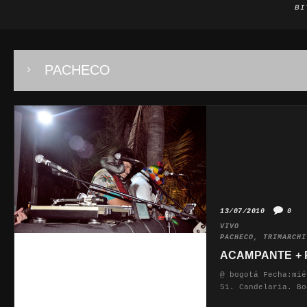
BI
PACHECO
13/07/2010
0
VIVO
PACHECO
,
TRIMARCHI
ACAMPANTE + P
@ bogotá Fecha:mié
51. Candelaria. Bo