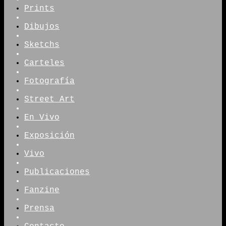
Prints
Dibujos
Sketchs
Carteles
Fotografía
Street Art
En Vivo
Exposición
Vivo
Publicaciones
Fanzine
Prensa