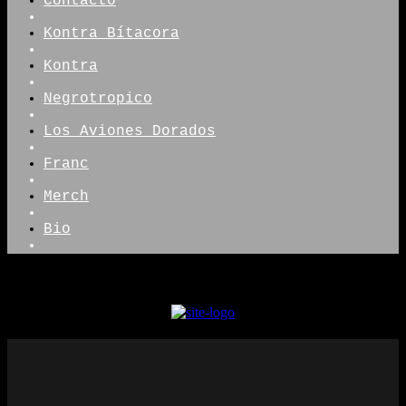
Contacto
Kontra Bítacora
Kontra
Negrotropico
Los Aviones Dorados
Franc
Merch
Bio