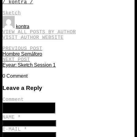
/ kontra /
Sketch
kontra
VIEW ALL POSTS BY AUTHOR
VISIT AUTHOR WEBSITE
PREVIOUS POST
Hombre Semáforo
NEXT POST
Eyear: Sketch Session 1
0 Comment
Leave a Reply
Comment
NAME
*
E-MAIL
*